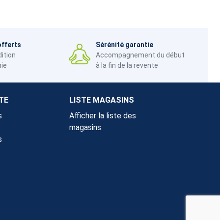
offerts
Sérénité garantie
dition
Accompagnement du début
nie
à la fin de la revente
TE
LISTE MAGASINS
s
Afficher la liste des
magasins
s