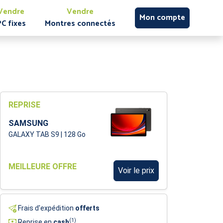
Vendre
Vendre
Mon compte
PC fixes
Montres connectés
REPRISE
SAMSUNG
GALAXY TAB S9 | 128 Go
MEILLEURE OFFRE
Voir le prix
Frais d'expédition
offerts
(1)
Reprise en
cash