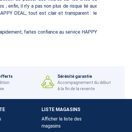
 enfin, il n'y a pas non plus de risque lié aux
APPY DEAL, tout est clair et transparent : le
rapidement, faites confiance au service HAPPY
offerts
Sérénité garantie
dition
Accompagnement du début
nie
à la fin de la revente
TE
LISTE MAGASINS
s
Afficher la liste des
magasins