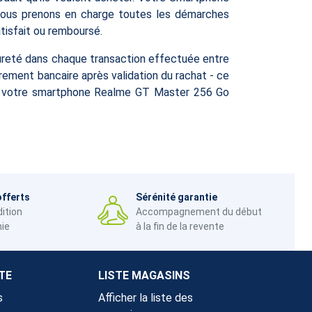
. Nous prenons en charge toutes les démarches
atisfait ou remboursé.
ûreté dans chaque transaction effectuée entre
irement bancaire après validation du rachat - ce
ndre votre smartphone Realme GT Master 256 Go
offerts
Sérénité garantie
dition
Accompagnement du début
nie
à la fin de la revente
TE
LISTE MAGASINS
s
Afficher la liste des