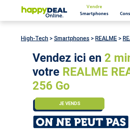
Vendre
Smartphones
Cons
High-Tech
>
Smartphones
>
REALME
>
RE
Vendez ici en
2 mi
votre
REALME REA
256 Go
JE VENDS