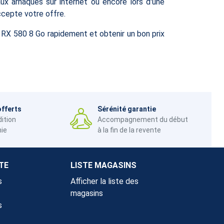
 aux arnaques sur internet ou encore lors d'une
ccepte votre offre.
RX 580 8 Go rapidement et obtenir un bon prix
offerts
Sérénité garantie
dition
Accompagnement du début
nie
à la fin de la revente
TE
LISTE MAGASINS
s
Afficher la liste des
magasins
s