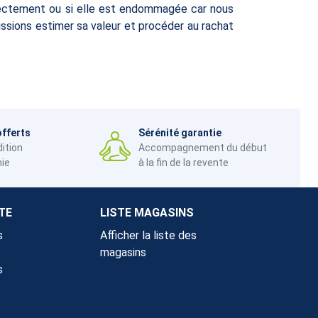
orrectement ou si elle est endommagée car nous
ssions estimer sa valeur et procéder au rachat
offerts
Sérénité garantie
dition
Accompagnement du début
nie
à la fin de la revente
TE
LISTE MAGASINS
s
Afficher la liste des
magasins
s